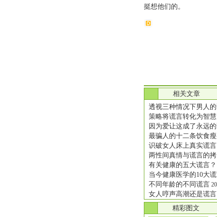
挺想他们的。
.
相关文章
透视三种情况下男人的
策略将谎言转化为智慧
因为爱让这成了永远的
最骗人的十二条饮食瘦
识破女人床上真实谎言
两性间真情与谎言的拷
有关健康的五大谎言？
当今健康医学的10大
不同年龄的不同谎言
20
女人哼声高潮还是谎言
.
精彩图文