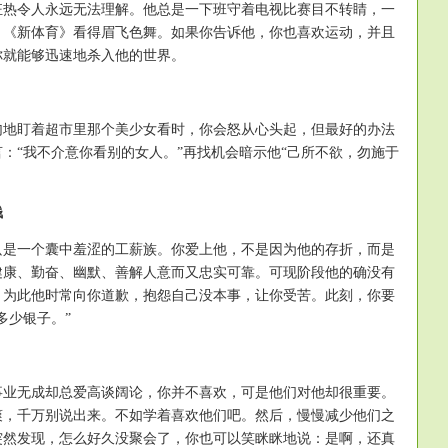
令人永远无法理解。他总是一下班守着电视比赛目不转睛，一
、《新体育》看得眉飞色舞。如果你告诉他，你也喜欢运动，并且
你就能够迅速地杀入他的世界。
盯着超市里那个美少女看时，你会怒从心头起，但最好的办法
：“我不介意你看别的女人。”再找机会暗示他“己所不欲，勿施于
钱
一个囊中羞涩的工薪族。你爱上他，不是因为他的存折，而是
健康、勤奋、幽默、善解人意而又忠实可靠。可现阶段他的确没有
，为此他时常向你道歉，抱怨自己没本事，让你受苦。此刻，你要
多少银子。”
无成却总爱高谈阔论，你并不喜欢，可是他们对他却很重要。
爽，千万别说出来。不如学着喜欢他们吧。然后，慢慢减少他们之
突然发现，怎么好久没聚会了，你也可以笑眯眯地说：是啊，还真