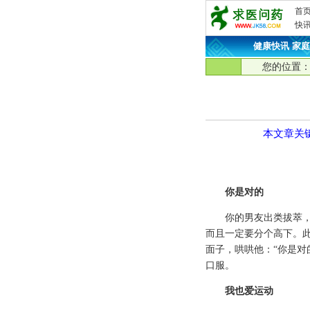
首
快
健康快讯
·
家庭
您的位置
本文章关
你是对的
你的男友出类拔萃，可
而且一定要分个高下。
面子，哄哄他：“你是对
口服。
我也爱运动