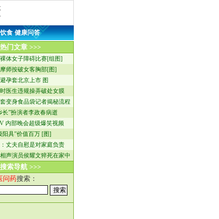
救
方
饮食
·
健康问答
热门文章 >>>
裸体女子障碍比赛[组图]
摩师按破女客胸部[图]
避孕套北京上市 图
时医生违规操弄破处女膜
套变身食品袋记者揭秘流程
乡长”扮演者李政春病逝
TV 内部晚会超级爆笑视频
级阳具”价值百万 [图]
：丈夫自慰是对家庭负责
相声演员侯耀文猝死在家中
搜索导航 >>>
医问药
搜索：