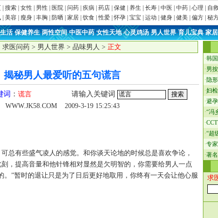
页
|
搜索
|
女性
|
男性
|
医院
|
问药
|
疾病
|
药店
|
保健
|
养生
|
长寿
|
中医
|
中药
|
心理
|
自
讯
|
美容
|
瘦身
|
丰胸
|
防晒
|
家居
|
饮食
|
性爱
|
怀孕
|
宝宝
|
运动
|
健身
|
健美
|
偏方
|
秘
生活
·
保健养生
·
两性空间
·
中医中药
·
女性天地
·
心灵鸡汤
·
男人世界
·
育儿宝典
·
家居
：
求医问药
>
男人世界
>
品味男人
>
正文
·
韩国
·
男按
揭秘男人最爱听的五句谎言
·
隐形
·
妇检
键词
：
请输入关键词
谎言
·
避孕
WWW.JK58.COM
2009-3-19 15:25:43
·
“冯
·
CC
·
“超
·
专家
总有些盛气凌人的感觉。和你谈天论地的时候总是喜欢争论，
·
著名
此刻，提高音量和他针锋相对显然是欠明智的，你需要给男人一点
的。”暂时的退让只是为了日后更好地取用，你终有一天会让他心服
求