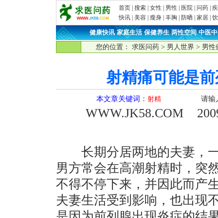
首页
|
搜索
|
女性
|
男性
|
医院
|
问药
|
疾
快讯
|
美容
|
瘦身
|
丰胸
|
防晒
|
家居
|
饮
健康快讯
·
家庭生活
·
保健养生
·
两性空间
·
中医中
您的位置：
求医问药
>
男人世界
>
男性
射精痛可能是前
本文章关键词
：
请输
射精
WWW.JK58.COM
2009-
长期分居两地的夫妻，一
男方常会在高潮射精时，突
不得不停下来，并因此而产
夫妻生活受到影响，也出现
是因为前列腺出现炎症的结