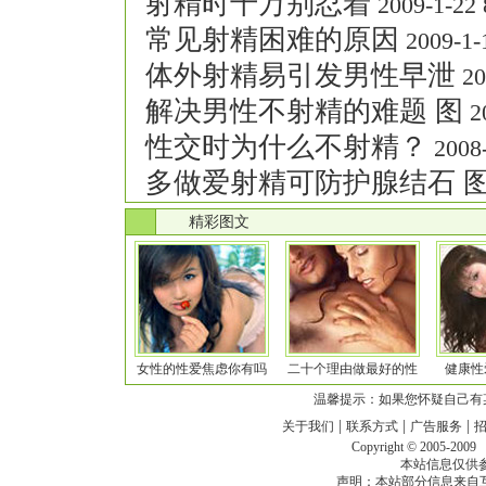
射精时千万别忍着
2009-1-22 
常见射精困难的原因
2009-1-1
体外射精易引发男性早泄
20
解决男性不射精的难题 图
20
性交时为什么不射精？
2008-
多做爱射精可防护腺结石 
.
精彩图文
女性的性爱焦虑你有吗
二十个理由做最好的性
健康性
温馨提示：如果您怀疑自己有
|
|
|
关于我们
联系方式
广告服务
Copyright © 2005-200
本站信息仅供
声明：本站部分信息来自