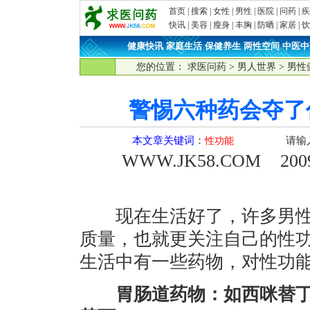
首页
|
搜索
|
女性
|
男性
|
医院
|
问药
|
疾
快讯
|
美容
|
瘦身
|
丰胸
|
防晒
|
家居
|
饮
健康快讯
·
家庭生活
·
保健养生
·
两性空间
·
中医中
您的位置：
求医问药
>
男人世界
>
男性
警惕六种药会夺了
本文章关键词
：
请输
性功能
WWW.JK58.COM
2009-
现在生活好了，许多男性
质量，也就更关注自己的性
生活中有一些药物，对性功
胃肠道药物：如西咪替